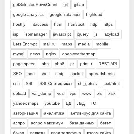
getSelectedRowsCount
git
gitlab
google analytics
google таблицы
highload
hostfly
htaccess
html
html/text
http
https
isp
ispmanager
javascript
jquery
js
lazyload
Lets Encrypt
mail.ru
maps
media
mobile
mysql
news
nginx
openweathermap
page speed
php
php8
pr
print_r
REST API
SEO
seo
shell
smtp
socket
spreadsheets
ssh
SSL
SSL Сертификат
str_getcsv
text/html
upload
var_dump
vds
vps
www
xls
xlsx
yandex maps
youtube
БД
Лид
ТО
авторизация
аналитика
антивирус для сайта
аспро
аспро максимум
база данных
бегет
бэкап
валюты
ввод телефона
взлом сайта