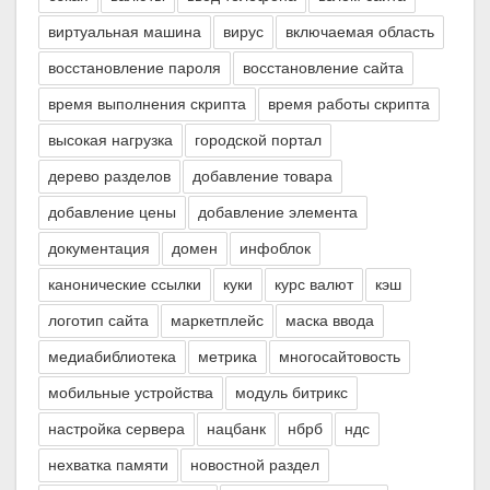
виртуальная машина
вирус
включаемая область
восстановление пароля
восстановление сайта
время выполнения скрипта
время работы скрипта
высокая нагрузка
городской портал
дерево разделов
добавление товара
добавление цены
добавление элемента
документация
домен
инфоблок
канонические ссылки
куки
курс валют
кэш
логотип сайта
маркетплейс
маска ввода
медиабиблиотека
метрика
многосайтовость
мобильные устройства
модуль битрикс
настройка сервера
нацбанк
нбрб
ндс
нехватка памяти
новостной раздел