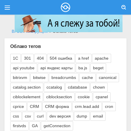
BFDEV инструкции
» Облако тегов
Облако тегов
1C
301
404
504 ошибка
a href
apache
api youtube
api яндекс карты
ba.js
beget
bitrixvm
bitwise
breadcrumbs
cache
canonical
catalog.section
ccatalog
cdatabase
chown
ciblockelement
ciblocksection
cookie
cpanel
cprice
CRM
CRM форма
crm.lead.add
cron
css
csv
curl
dev версия
dump
email
firstvds
GA
getConnection