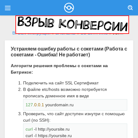
BFDEV инструкции
»
BACKEND
»
1С-БИТРИКС
» Устраняем ошибку работы с сокетами (Работа с сокетами - Ошибка! Не работает)
Устраняем ошибку работы с сокетами (Работа с
сокетами - Ошибка! Не работает)
Алгоритм решения проблемы с сокетами на
Битриксе:
Подключить на сайт SSL Сертификат
В файле etc/hosts возможно потребуется
прописать доменное имя в виде
127
.
0
.
0
.
1
 yourdomain.ru
Проверить, что сайт доступен изнутри с помощью
curl (по SSH):
curl
 -I http://yoursite.ru

curl -I https://yoursite.ru